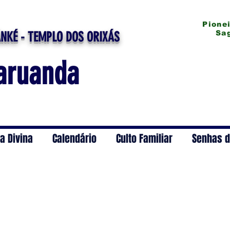
Pionei
Sagr
NKÉ - TEMPLO DOS ORIXÁS
aruanda
a Divina
Calendário
Culto Familiar
Senhas d
 - a prosperidade em 7 semanas 