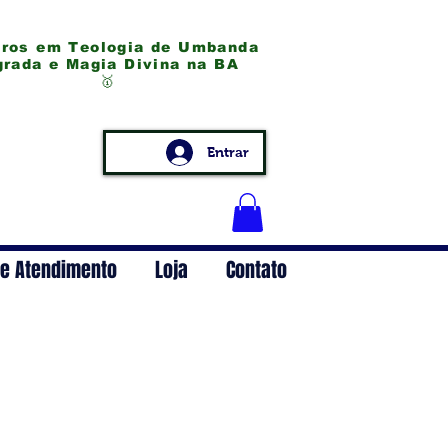
ros em Teologia de Umbanda
ada e
Magia Divina na BA
🥇
Entrar
e Atendimento
Loja
Contato
com Pombagira