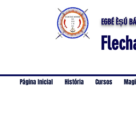
EGBÉ ÈṢÚ BÁ
Flech
Página Inicial
História
Cursos
Magi
Vivência M7