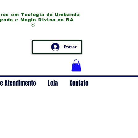
ros em Teologia de Umbanda
ada e
Magia Divina na BA
🥇
Entrar
e Atendimento
Loja
Contato