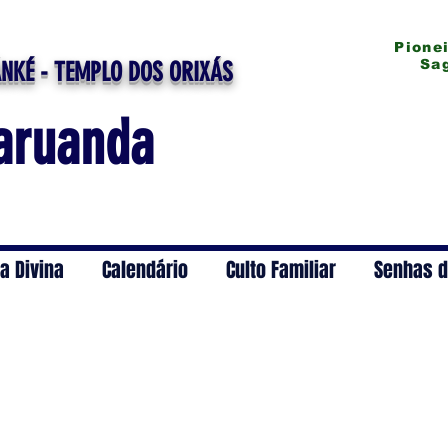
Pionei
Sagr
NKÉ - TEMPLO DOS ORIXÁS
aruanda
a Divina
Calendário
Culto Familiar
Senhas d
Gira de Exu Mirim