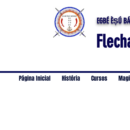
EGBÉ ÈṢÚ BÁ
Flech
Página Inicial
História
Cursos
Magi